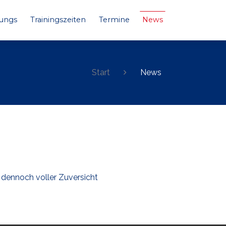
Jungs
Trainingszeiten
Termine
News
Start
News
n dennoch voller Zuversicht