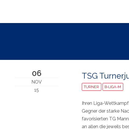
06
TSG Turnerj
NOV
TURNER
B-LIGA-M
15
Ihren Liga-Wettkampf 
Gegner der starke Na
favorisierten TG Mann
an allen die jeweils 