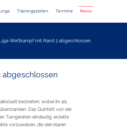
Jungs
Trainingszeiten
Termine
News
 Liga-Wettkampf mit Rand 3 abgeschlossen
3 abgeschlossen
bstadt bestreiten, wobei ihr als
überstanden. Das Quintett von der
 Turngeräten eindeutig, erzielte
kte vorzuweisen, die den klaren