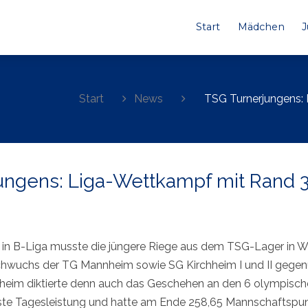
Start
Mädchen
Start
News
TSG Turnerjungens:
ungens: Liga-Wettkampf mit Rand 
in B-Liga musste die jüngere Riege aus dem TSG-Lager in Wai
chwuchs der TG Mannheim sowie SG Kirchheim I und II gegen
heim diktierte denn auch das Geschehen an den 6 olympischen
beste Tagesleistung und hatte am Ende 258,65 Mannschaftspun